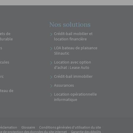
Nos solutions
ets de
Crédit-bail mobilier et
durable
location financière
ns
LOA bateau de plaisance
Slinautic
icules
Location avec option
d'achat : Lease Auto
rc
Crédit-bail immobilier
Assurances
ateau de
Location opérationnelle
informatique
 réclamation
Glossaire
Conditions générales d'utilisation du site
ue de protection des données du site internet
Garantie des dépôts