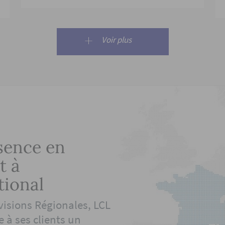
Voir plus
sence en
t à
tional
visions Régionales, LCL
 à ses clients un